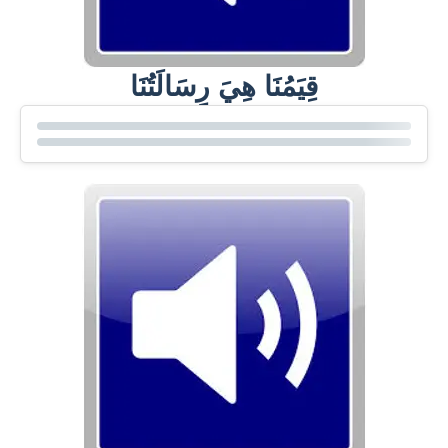
قِيَمُنَا هِيَ رِسَالَتُنَا