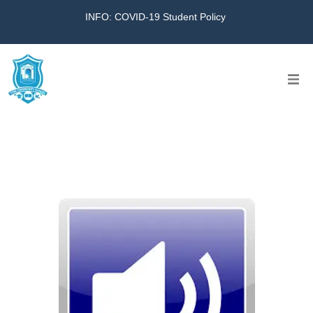
INFO: COVID-19 Student Policy
Home
The School
Virtual Tour
Amazing KG
Calendar